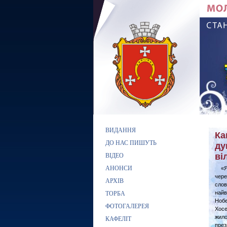
ВИДАННЯ
Ка
ДО НАС ПИШУТЬ
ду
ві
ВІДЕО
АНОНСИ
«Я п
чере
АРХІВ
слов
найв
ТОРБА
Нобе
ФОТОГАЛЕРЕЯ
Хосе
жило
КАФЕЛІТ
през