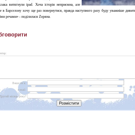
зака витягнули ipad. Хоча історія неприємна, але
е в Барселону хочу ще раз повернутися, правда наступного разу буду уважніше дивит
їми речами» - поділилася Zоряна.
бговорити
нтар:
Ваше ім`я:
e-mail:
Другий місяць року?