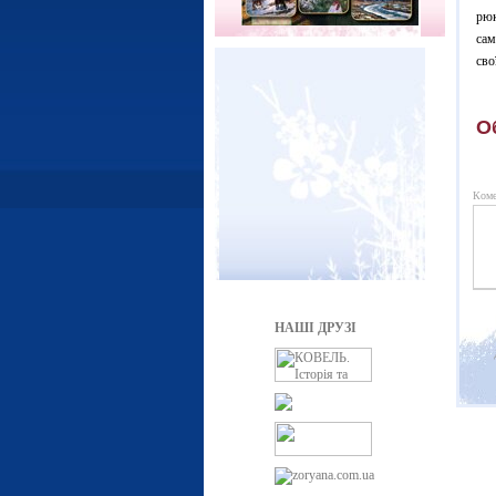
рюк
сам
сво
О
Коме
НАШІ ДРУЗІ