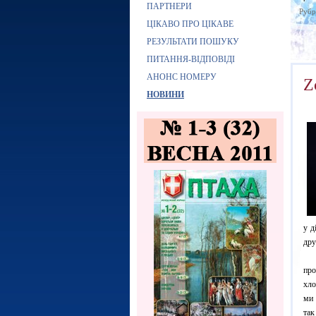
ПАРТНЕРИ
Рубр
ЦІКАВО ПРО ЦІКАВЕ
РЕЗУЛЬТАТИ ПОШУКУ
ПИТАННЯ-ВІДПОВІДІ
АНОНС НОМЕРУ
Z
НОВИНИ
у д
дру
«М
про
хло
ми 
так