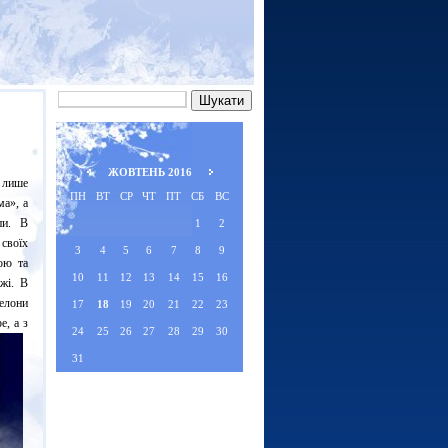
ЖОВТЕНЬ 2016
 лише
ПН
ВТ
СР
ЧТ
ПТ
СБ
ВС
ма», а
пи. В
1
2
 своїх
3
4
5
6
7
8
9
ою та
10
11
12
13
14
15
16
жі. В
селони
17
18
19
20
21
22
23
е, а з
24
25
26
27
28
29
30
31