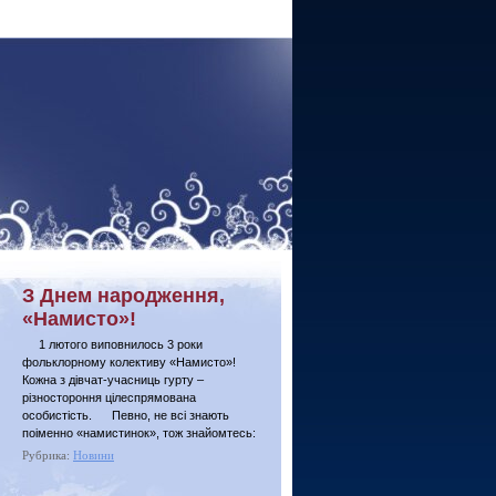
З Днем народження,
«Намисто»!
1 лютого виповнилось 3 роки
фольклорному колективу «Намисто»!
Кожна з дівчат-учасниць гурту –
різностороння цілеспрямована
особистість. Певно, не всі знають
поіменно «намистинок», тож знайомтесь:
Рубрика:
Новини