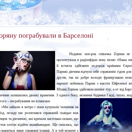
ика:
Торба
оряну пограбували в Барселоні
Недавно поп-рок співачка Zоряна не
презентувала в радіоефірах нову пісню «Наша зи
й встигла здійснити подорож країнами Євро
Парижі дівчина відчула себе справжнім гідом для
друзів, так як добре володіє французькою мов
нарешті побачила Париж з висоти Ейфелевої ве
Мілані Zоряна здійснила шопінг-тур, а от від Бар
івчини залишились двоякі враження. З одного боку, незвичні будинки Гауді, тепло, мор
гого – пограбування по-іспанськи.
и зайшли в метро і поки купували талончик на
їзд, позаду нас розпочався справжній скандал між
пцем та дівчиною, які кричали настільки сильно, що
теж хотіли відійти якнайшвидше. Ще сміялись, що
 сваряться лише справжні іспанці. А в той момент з