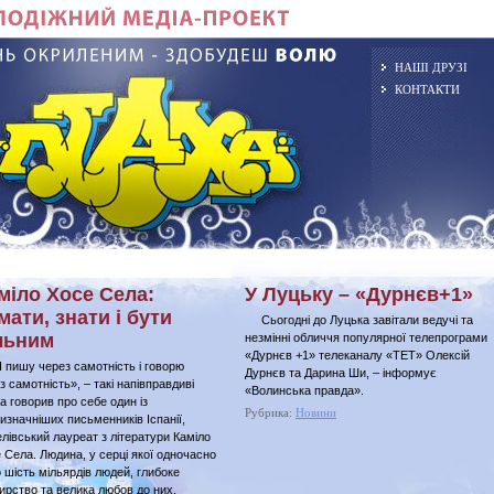
НАШІ ДРУЗІ
КОНТАКТИ
міло Хосе Села:
У Луцьку – «Дурнєв+1»
мати, знати і бути
Сьогодні до Луцька завітали ведучі та
льним
незмінні обличчя популярної телепрограми
«Дурнєв +1» телеканалу «ТЕТ» Олексій
ишу через самотність і говорю
Дурнєв та Дарина Ши, – інформує
з самотність», – такі напівправдиві
«Волинська правда».
а говорив про себе один із
Рубрика:
Новини
изначніших письменників Іспанії,
лівський лауреат з літератури Каміло
 Села. Людина, у серці якої одночасно
 шість мільярдів людей, глибоке
ирство та велика любов до них.