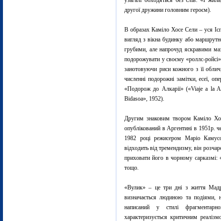
узагалі обходяться без слів: «І жил
другої дружини головним героєм).
В образах Каміло Хосе Сели – уся Іспа
вигляд з вікна будинку або маршрутног
грубими, але напрочуд яскравими ма
подорожувати у своєму «роллс-ройсі» 
занотовуючи риси кожного з її облич
численні подорожні замітки, есеї, о
«Подорож до Алкарії» («Viaje a la A
Bidasoa», 1952).
Другим знаковим твором Каміло Хос
опублікований в Аргентині в 1951р. че
1982 році режисером Маріо Камус
відходить від тремендизму, він розчар
приховати його в чорному сарказмі:
тощо.
«Вулик» – це три дні з життя Мадр
визначається людиною та подіями, 
написаний у стилі фрагментарн
характеризується критичним реалізмо