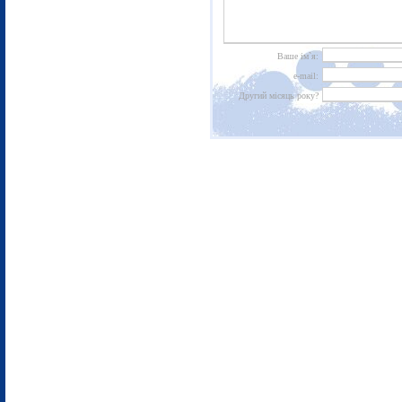
Ваше ім`я:
e-mail:
Другий місяць року?