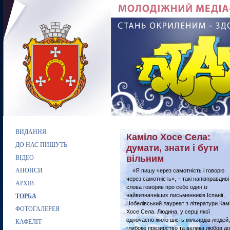
ВИДАННЯ
Каміло Хосе Села:
ДО НАС ПИШУТЬ
думати, знати і бути
вільним
ВІДЕО
АНОНСИ
«Я пишу через самотність і говорю
через самотність», – такі напівправдиві
АРХІВ
слова говорив про себе один із
найвизначніших письменників Іспанії,
ТОРБА
Нобелівський лауреат з літератури Кам
ФОТОГАЛЕРЕЯ
Хосе Села. Людина, у серці якої
одночасно жило шість мільярдів людей,
КАФЕЛІТ
глибоке презирство та велика любов до