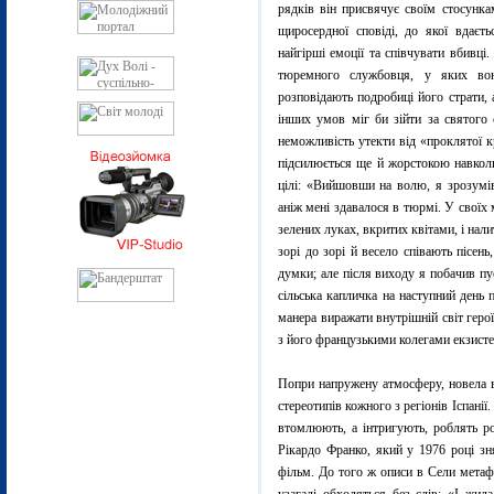
рядків він присвячує своїм стосунка
щиросердної сповіді, до якої вдаєт
найгірші емоції та співчувати вбивці
тюремного службовця, у яких во
розповідають подробиці його страти,
інших умов міг би зійти за святого 
неможливість утекти від «проклятої кр
підсилюється ще й жорстокою навкол
цілі: «Вийшовши на волю, я зрозумі
аніж мені здавалося в тюрмі. У своїх 
зелених луках, вкритих квітами, і нал
зорі до зорі й весело співають пісен
думки; але після виходу я побачив пуст
сільська капличка на наступний день п
манера виражати внутрішній світ геро
з його французькими колегами екзисте
Попри напружену атмосферу, новела в
стереотипів кожного з регіонів Іспані
втомлюють, а інтригують, роблять ро
Рікардо Франко, який у 1976 році з
фільм. До того ж описи в Сели метафо