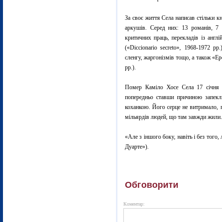
За своє життя Села написав стільки к
аркушів. Серед них: 13 романів, 7 к
критичних праць, перекладів із англ
(«Diccionario secreto», 1968-1972 р
сленгу, жаргонізмів тощо, а також «Ер
рр.).
Помер Каміло Хосе Села 17 січня 2
попередньо ставши причиною запек
коханкою. Його серце не витримало,
мільярдів людей, що там завжди жили.
«Але з іншого боку, навіть і без того
Дуарте»).
Обговорити
Коментар: