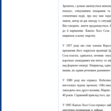
Зрештою, і роман закінчується невизн
показує, очікуванням покарання та
елементами події, про яку нам відо
чином, автор не дає виходу із ситуаці
Він говорить: життя продовжується, 
до її вирішення. Каміло Хосе Села
напрямок усьому людству.
У 1957 році він став членом Королі
призначив його маркізом провінції Ір
Села взагалі, здавалося, починає зну
коротких оповіданнях він імітує то жі
над формою оповіді. Наприклад, один і
іншим, як одним реченням довжиною б
У 1989 році він отримує Нобелівсь
виголошує чудову промову: «Ми знаєм
знаходить своє друге кохання, Маріно 
40 років. Справжній приклад того, що 
У 1995 Каміло Хосе Села отримує найб
патетично порівнював із лайном.