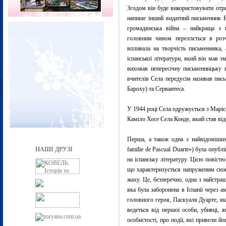
Згодом він буде використовувати отри
напише інший видатний письменник Ер
громадянська війна – найкраща з 
головним чином переллється в розч
впливала на творчість письменника,
іспанської літератури, який він мав 
виховав непересічну письменницьку в
вчителів Села передусім називав пис
Бароху) та Сервантеса.
У 1944 році Села одружується з Маріє
Каміло Хосе Села Конде, який став в
Перша, а також одна з найвідоміши
НАШІ ДРУЗІ
familie de Pascual Duarte») була опуб
на іспанську літературу. Цією повіст
що характеризується напруженим сюж
жаху. Це, безперечно, одна з найстра
яка була заборонена в Іспанії через 
головного героя, Паскуаля Дуарте, які
ведеться від першої особи, убивці, 
особистості, про події, які привели й