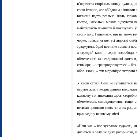
п’ятдесяти сторінках опису вулика, 
свою історію, але об’єднана з іншими
виписані надто реально: жаль, гіркот
гостро, наскільки можна відчувати п
майстерність помічати й показувати у
свого піку. Рівночасно він не може вт
чорне, тільки погане: усі людські слабк
зраджують, бідні поети не вільні, а пос
а середній клас – серце несвободи. 
обмеженості та невдоволенні життям,
сеньйоре, – і гра продовжується – без 
обов’язок», – так відповідає авторові 
У своїй сатирі Села не зупиняється ні
отруює життя нецензурними викриками
кожному він знаходить щось хворобливе
обмеженість, самовдоволення тощо. Л
встигли проявити своїх поганих рис, а
прикладів у великому місті.
«Наш час – час зухвалих суджень, ми
дивиться із залу, не дуже розуміючи, щ