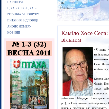
ПАРТНЕРИ
них.
Рубрика:
Торба
ЦІКАВО ПРО ЦІКАВЕ
РЕЗУЛЬТАТИ ПОШУКУ
ПИТАННЯ-ВІДПОВІДІ
АНОНС НОМЕРУ
Каміло Хосе Села: 
НОВИНИ
вільним
«Я пишу че
напівправд
письменникі
Села. Людин
глибоке пре
Каміло Хос
Флавія. Йог
також зай
класичним:
університеті Мадрида. Проте довчитис
рр.), де Села воював на боці режиму 
пішов у відставку, але, подейкують,